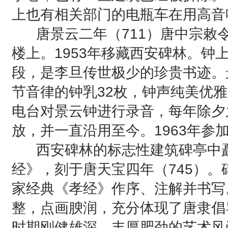
上也有相关部门的电瓶车在用高音
唐景云二年（711）唐中宗敕
楼上。1953年移藏西安碑林。
段，是李旦传世极少的珍贵书迹。
节音律的钟乳32枚，钟声纯美优
电台对景云钟进行录音，每年除夕
放，并一直沿用至今。1963年参
西安碑林的标志性建筑碑亭中矗立
经》，刻于唐天宝四年（745）
家经典《孝经》作序、注解并书写
整，点画腴润，充分体现了唐隶倡
时期刚健雄深、丰厚肥劲的艺术风